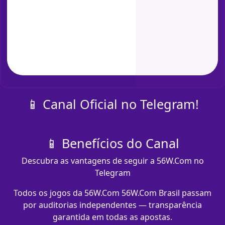
📱 Canal Oficial no Telegram!
📱 Benefícios do Canal
Descubra as vantagens de seguir a 56W.Com no
Telegram
Todos os jogos da 56W.Com 56W.Com Brasil passam
por auditorias independentes — transparência
garantida em todas as apostas.