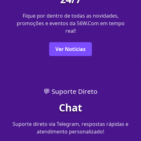
Fique por dentro de todas as novidades,
promoções e eventos da 56W.Com em tempo
real!
Ver Notícias
💬 Suporte Direto
Chat
Suporte direto via Telegram, respostas rápidas e
atendimento personalizado!