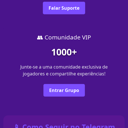
Falar Suporte
👥 Comunidade VIP
1000+
Junte-se a uma comunidade exclusiva de
jogadores e compartilhe experiências!
Entrar Grupo
📱 Como Seguir no Telegram