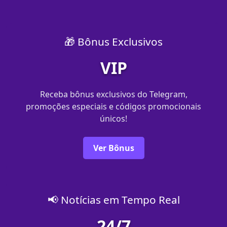
🎁 Bônus Exclusivos
VIP
Receba bônus exclusivos do Telegram,
promoções especiais e códigos promocionais
únicos!
Ver Bônus
📢 Notícias em Tempo Real
24/7