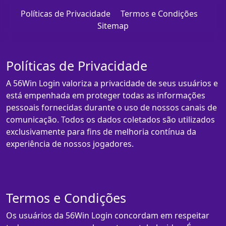
Políticas de Privacidade
Termos e Condições
Sitemap
Políticas de Privacidade
A 56Win Login valoriza a privacidade de seus usuários e
está empenhada em proteger todas as informações
pessoais fornecidas durante o uso de nossos canais de
comunicação. Todos os dados coletados são utilizados
exclusivamente para fins de melhoria contínua da
experiência de nossos jogadores.
Termos e Condições
Os usuários da 56Win Login concordam em respeitar