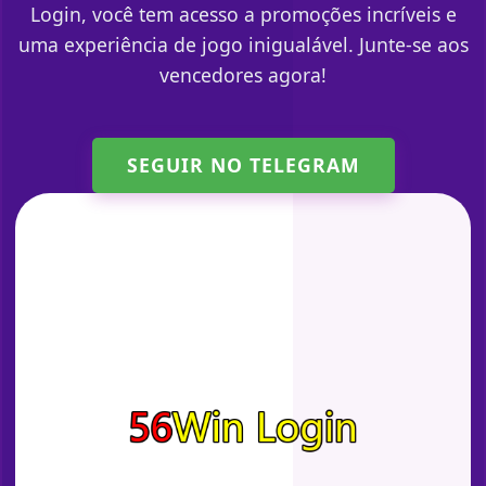
Login, você tem acesso a promoções incríveis e
uma experiência de jogo inigualável. Junte-se aos
vencedores agora!
SEGUIR NO TELEGRAM