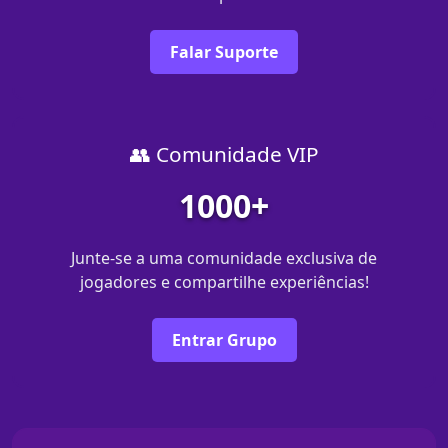
Falar Suporte
👥 Comunidade VIP
1000+
Junte-se a uma comunidade exclusiva de
jogadores e compartilhe experiências!
Entrar Grupo