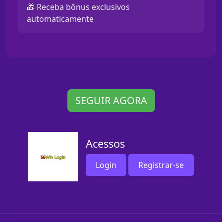
🎁 Receba bônus exclusivos
automaticamente
SEGUIR AGORA
Acessos
Login
Registrar-se