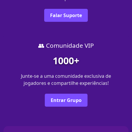
Falar Suporte
👥 Comunidade VIP
1000+
Junte-se a uma comunidade exclusiva de
jogadores e compartilhe experiências!
Entrar Grupo