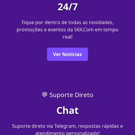
24/7
Fique por dentro de todas as novidades,
promoções e eventos da 56X.Com em tempo
real!
Ver Notícias
💬 Suporte Direto
Chat
Suporte direto via Telegram, respostas rápidas e
atendimento personalizado!