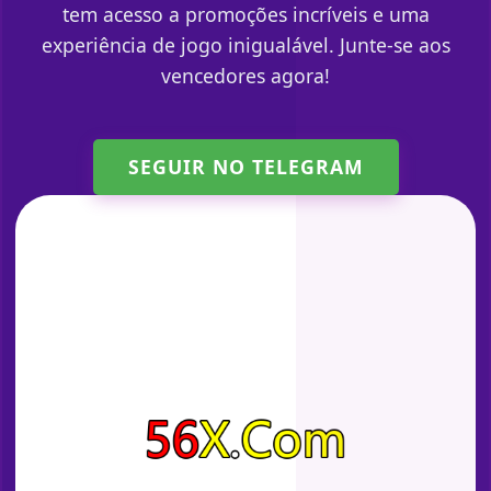
tem acesso a promoções incríveis e uma
experiência de jogo inigualável. Junte-se aos
vencedores agora!
SEGUIR NO TELEGRAM