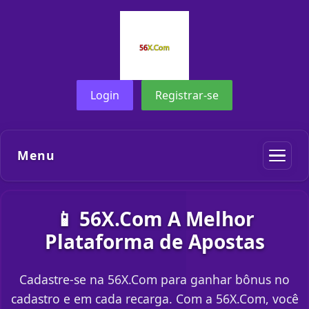
Login
Registrar-se
Menu
📱 56X.Com A Melhor
Plataforma de Apostas
Cadastre-se na 56X.Com para ganhar bônus no
cadastro e em cada recarga. Com a 56X.Com, você