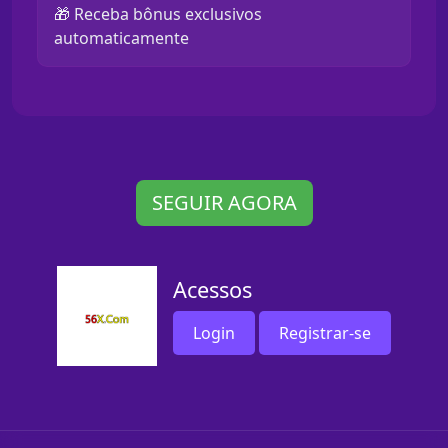
🎁 Receba bônus exclusivos
automaticamente
SEGUIR AGORA
Acessos
Login
Registrar-se