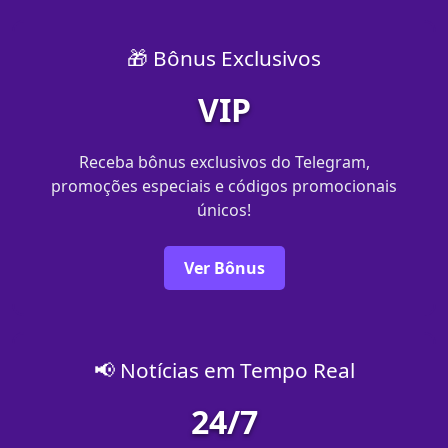
🎁 Bônus Exclusivos
VIP
Receba bônus exclusivos do Telegram,
promoções especiais e códigos promocionais
únicos!
Ver Bônus
📢 Notícias em Tempo Real
24/7