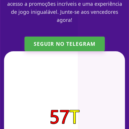
acesso a promoções incríveis e uma experiência
de jogo inigualável. Junte-se aos vencedores
agora!
SEGUIR NO TELEGRAM