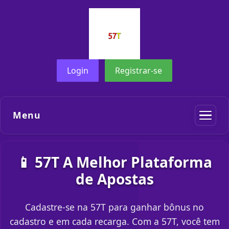
Login
Registrar-se
Menu
📱 57T A Melhor Plataforma
de Apostas
Cadastre-se na 57T para ganhar bônus no
cadastro e em cada recarga. Com a 57T, você tem