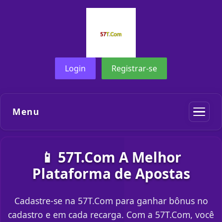
Login
Registrar-se
Menu
📱 57T.Com A Melhor
Plataforma de Apostas
Cadastre-se na 57T.Com para ganhar bônus no
cadastro e em cada recarga. Com a 57T.Com, você