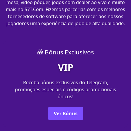
mesa, vídeo pôquer, jogos com dealer ao vivo e muito
mais no 57T.Com. Fizemos parcerias com os melhores
fornecedores de software para oferecer aos nossos
jogadores uma experiência de jogo de alta qualidade.
🎁 Bônus Exclusivos
VIP
Receba bônus exclusivos do Telegram,
promoções especiais e códigos promocionais
únicos!
Ver Bônus