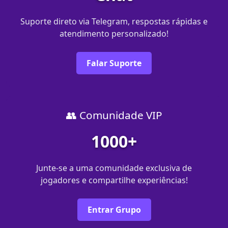
Suporte direto via Telegram, respostas rápidas e
atendimento personalizado!
Falar Suporte
👥 Comunidade VIP
1000+
Junte-se a uma comunidade exclusiva de
jogadores e compartilhe experiências!
Entrar Grupo