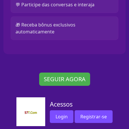
💬 Participe das conversas e interaja
🎁 Receba bônus exclusivos
automaticamente
SEGUIR AGORA
Acessos
Login
Registrar-se