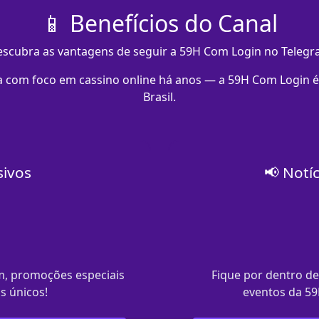
📱 Benefícios do Canal
scubra as vantagens de seguir a 59H Com Login no Teleg
a com foco em cassino online há anos — a 59H Com Login é
Brasil.
sivos
📢 Notí
m, promoções especiais
Fique por dentro d
s únicos!
eventos da 59