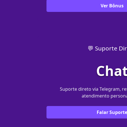
Ver Bônus
💬 Suporte Di
Cha
Suporte direto via Telegram, r
atendimento persona
Falar Suport