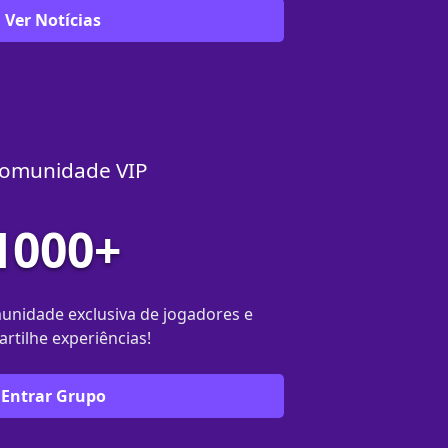
Ver Notícias
Comunidade VIP
1000+
unidade exclusiva de jogadores e
rtilhe experiências!
Entrar Grupo