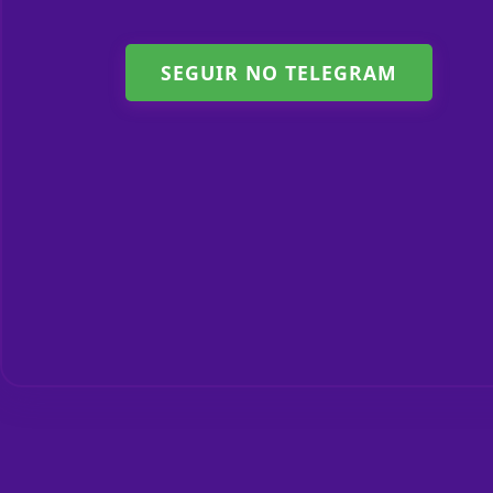
SEGUIR NO TELEGRAM