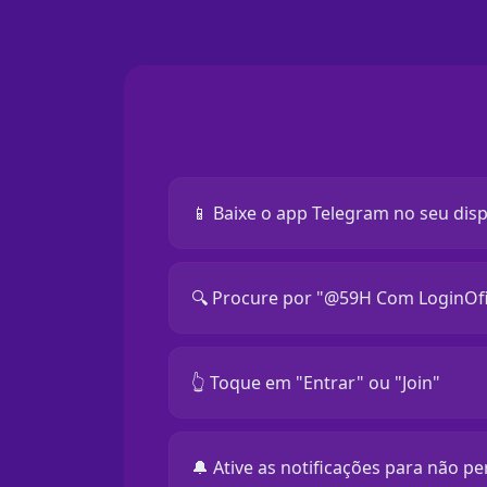
📱 Baixe o app Telegram no seu disp
🔍 Procure por "@59H Com LoginOfi
👆 Toque em "Entrar" ou "Join"
🔔 Ative as notificações para não p