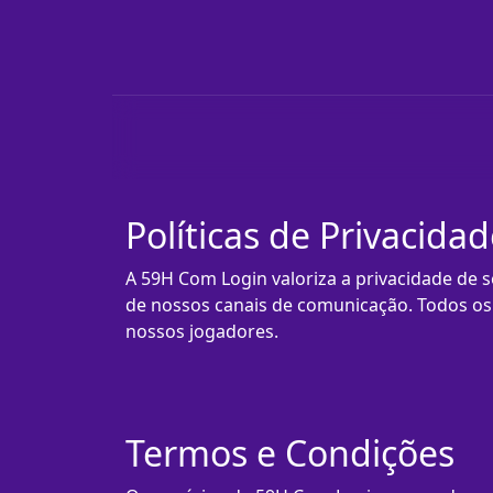
Políticas de Privacida
A 59H Com Login valoriza a privacidade de
de nossos canais de comunicação. Todos os 
nossos jogadores.
Termos e Condições