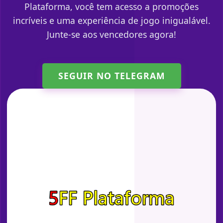
Plataforma, você tem acesso a promoções
incríveis e uma experiência de jogo inigualável.
Junte-se aos vencedores agora!
SEGUIR NO TELEGRAM