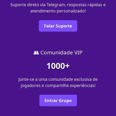
Suporte direto via Telegram, respostas rápidas e
atendimento personalizado!
Falar Suporte
👥 Comunidade VIP
1000+
Junte-se a uma comunidade exclusiva de
jogadores e compartilhe experiências!
Entrar Grupo