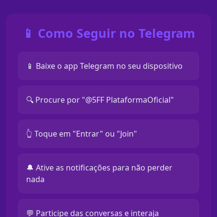
📱 Como Seguir no Telegram
📱 Baixe o app Telegram no seu dispositivo
🔍 Procure por "@5FF PlataformaOficial"
👆 Toque em "Entrar" ou "Join"
🔔 Ative as notificações para não perder
nada
💬 Participe das conversas e interaja