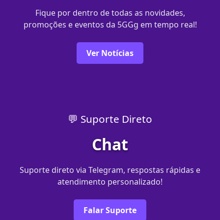
Fique por dentro de todas as novidades,
promoções e eventos da 5GGg em tempo real!
Ver Notícias
💬 Suporte Direto
Chat
Suporte direto via Telegram, respostas rápidas e
atendimento personalizado!
Falar Suporte