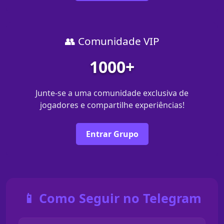
👥 Comunidade VIP
1000+
Junte-se a uma comunidade exclusiva de
jogadores e compartilhe experiências!
Entrar Grupo
📱 Como Seguir no Telegram