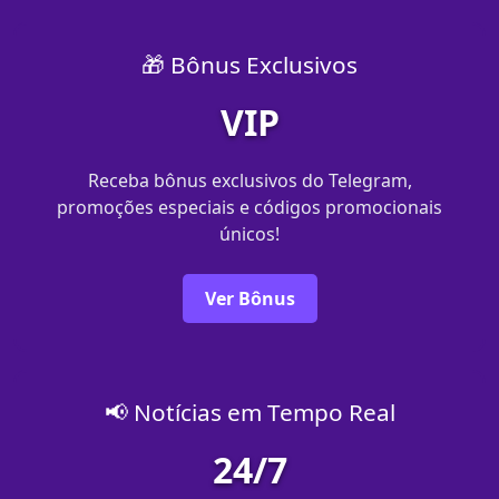
🎁 Bônus Exclusivos
VIP
Receba bônus exclusivos do Telegram,
promoções especiais e códigos promocionais
únicos!
Ver Bônus
📢 Notícias em Tempo Real
24/7