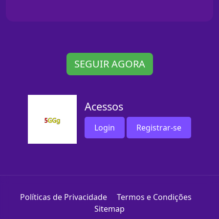
SEGUIR AGORA
Acessos
Login
Registrar-se
Políticas de Privacidade
Termos e Condições
Sitemap