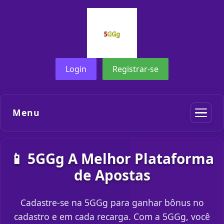
Login
Registrar-se
Menu
📱 5GGg A Melhor Plataforma
de Apostas
Cadastre-se na 5GGg para ganhar bônus no
cadastro e em cada recarga. Com a 5GGg, você