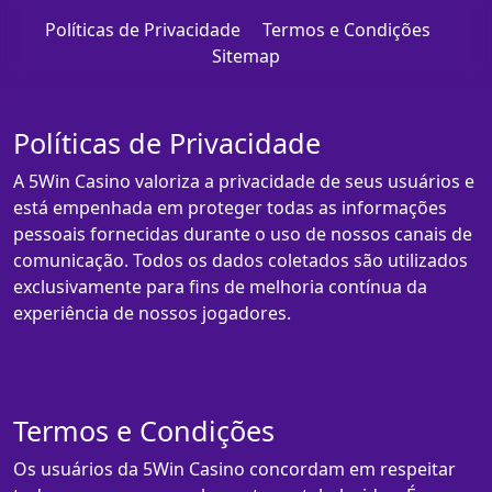
Políticas de Privacidade
Termos e Condições
Sitemap
Políticas de Privacidade
A 5Win Casino valoriza a privacidade de seus usuários e
está empenhada em proteger todas as informações
pessoais fornecidas durante o uso de nossos canais de
comunicação. Todos os dados coletados são utilizados
exclusivamente para fins de melhoria contínua da
experiência de nossos jogadores.
Termos e Condições
Os usuários da 5Win Casino concordam em respeitar