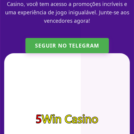
Casino, você tem acesso a promoções incríveis e
uma experiência de jogo inigualável. Junte-se aos
vencedores agora!
SEGUIR NO TELEGRAM