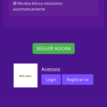
🎁 Receba bônus exclusivos
automaticamente
SEGUIR AGORA
Acessos
Login
Registrar-se