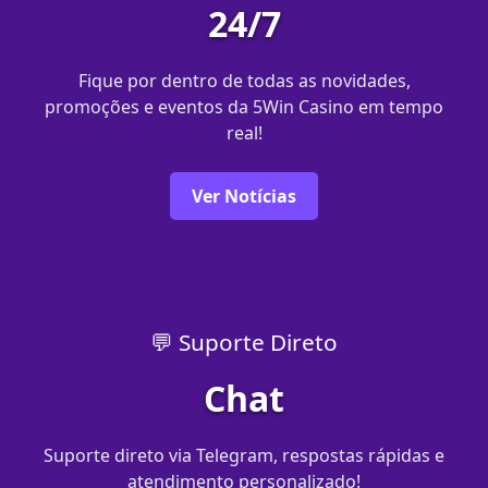
24/7
Fique por dentro de todas as novidades,
promoções e eventos da 5Win Casino em tempo
real!
Ver Notícias
💬 Suporte Direto
Chat
Suporte direto via Telegram, respostas rápidas e
atendimento personalizado!