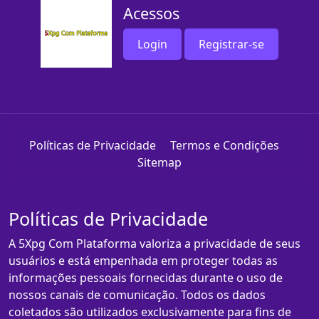
Acessos
Login
Registrar-se
Políticas de Privacidade
Termos e Condições
Sitemap
Políticas de Privacidade
A 5Xpg Com Plataforma valoriza a privacidade de seus
usuários e está empenhada em proteger todas as
informações pessoais fornecidas durante o uso de
nossos canais de comunicação. Todos os dados
coletados são utilizados exclusivamente para fins de