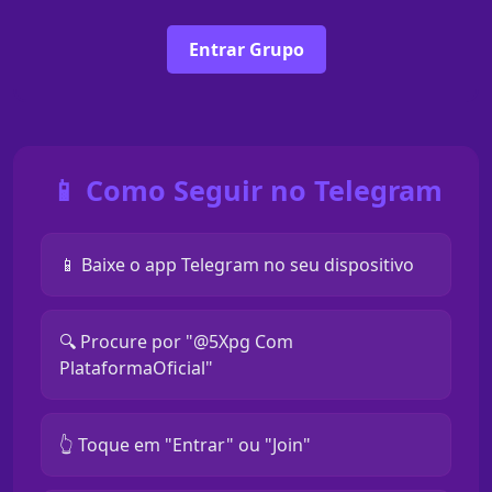
Entrar Grupo
📱 Como Seguir no Telegram
📱 Baixe o app Telegram no seu dispositivo
🔍 Procure por "@5Xpg Com
PlataformaOficial"
👆 Toque em "Entrar" ou "Join"