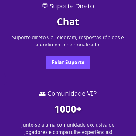
💬 Suporte Direto
Chat
Suporte direto via Telegram, respostas rápidas e
atendimento personalizado!
Falar Suporte
👥 Comunidade VIP
1000+
Junte-se a uma comunidade exclusiva de
jogadores e compartilhe experiências!