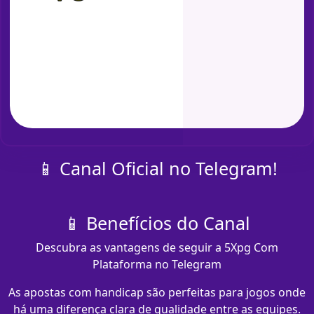
📱 Canal Oficial no Telegram!
📱 Benefícios do Canal
Descubra as vantagens de seguir a 5Xpg Com
Plataforma no Telegram
As apostas com handicap são perfeitas para jogos onde
há uma diferença clara de qualidade entre as equipes.