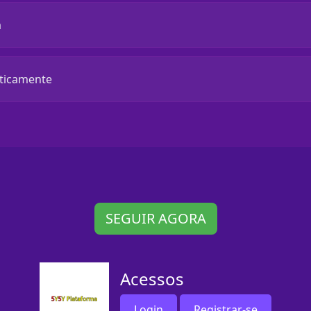
a
aticamente
SEGUIR AGORA
Acessos
Login
Registrar-se