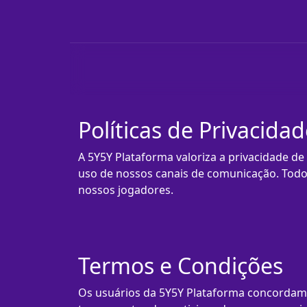
Políticas de Privacida
A 5Y5Y Plataforma valoriza a privacidade d
uso de nossos canais de comunicação. Todos
nossos jogadores.
Termos e Condições
Os usuários da 5Y5Y Plataforma concordam e