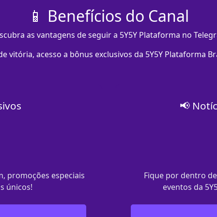
📱 Benefícios do Canal
scubra as vantagens de seguir a 5Y5Y Plataforma no Teleg
de vitória, acesso a bônus exclusivos da 5Y5Y Plataforma B
sivos
📢 Notí
m, promoções especiais
Fique por dentro d
s únicos!
eventos da 5Y