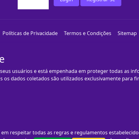
Políticas de Privacidade
Termos e Condições
Sitemap
de
e seus usuários e está empenhada em proteger todas as in
 os dados coletados são utilizados exclusivamente para fi
m respeitar todas as regras e regulamentos estabelecidos