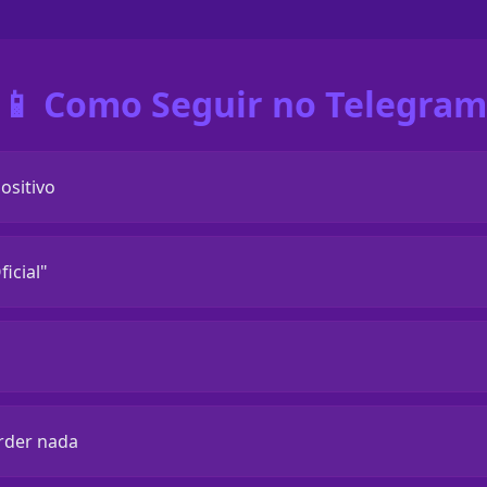
📱 Como Seguir no Telegram
ositivo
icial"
erder nada