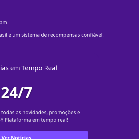
ram
rasil e um sistema de recompensas confiável.
cias em Tempo Real
24/7
e todas as novidades, promoções e
5Y Plataforma em tempo real!
Ver Notícias