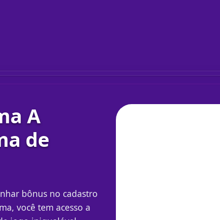
ma A
ma de
anhar bônus no cadastro
ma, você tem acesso a