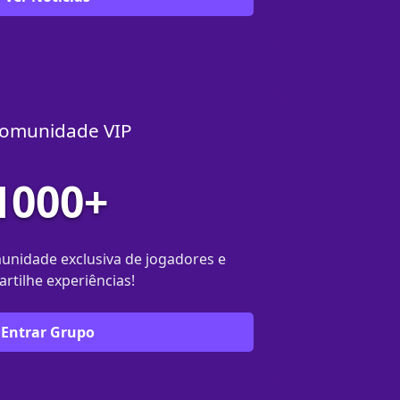
Comunidade VIP
1000+
unidade exclusiva de jogadores e
rtilhe experiências!
Entrar Grupo