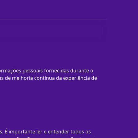
formações pessoais fornecidas durante o
ns de melhoria contínua da experiência de
. É importante ler e entender todos os