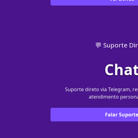
💬 Suporte Di
Cha
Suporte direto via Telegram, r
atendimento persona
Falar Suport