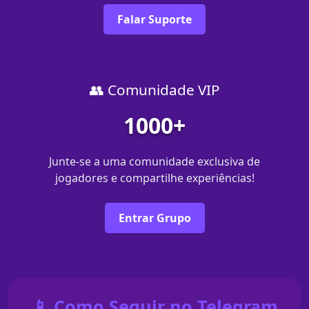
Falar Suporte
👥 Comunidade VIP
1000+
Junte-se a uma comunidade exclusiva de
jogadores e compartilhe experiências!
Entrar Grupo
📱 Como Seguir no Telegram