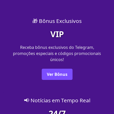
🎁 Bônus Exclusivos
VIP
Receba bônus exclusivos do Telegram,
promoções especiais e códigos promocionais
únicos!
Ver Bônus
📢 Notícias em Tempo Real
24/7