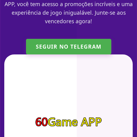
APP, você tem acesso a promoções incríveis e uma
experiência de jogo inigualável. Junte-se aos
vencedores agora!
SEGUIR NO TELEGRAM