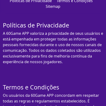
Políticas de Privacidade
Termos e Condições
Sitemap
Políticas de Privacidade
A 60Game APP valoriza a privacidade de seus usuários e
está empenhada em proteger todas as informações
pessoais fornecidas durante o uso de nossos canais de
comunicação. Todos os dados coletados são utilizados
exclusivamente para fins de melhoria contínua da
experiência de nossos jogadores.
Termos e Condições
Os usuários da 60Game APP concordam em respeitar
todas as regras e regulamentos estabelecidos. É