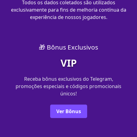
Todos os dados coletados são utilizados
exclusivamente para fins de melhoria contínua da
experiência de nossos jogadores.
🎁 Bônus Exclusivos
VIP
Receba bônus exclusivos do Telegram,
promoções especiais e códigos promocionais
únicos!
Ver Bônus