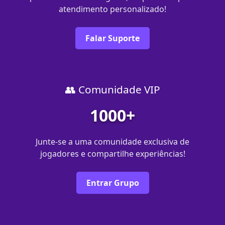
atendimento personalizado!
Falar Suporte
👥 Comunidade VIP
1000+
Junte-se a uma comunidade exclusiva de
jogadores e compartilhe experiências!
Entrar Grupo