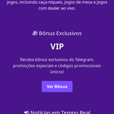
jogos, incluindo caça-níqueis, jogos de mesa e jogos
com dealer ao vivo.
🎁 Bônus Exclusivos
VIP
Receba bônus exclusivos do Telegram,
promoções especiais e códigos promocionais
únicos!
Ver Bônus
📢 Notícias em Tempo Real