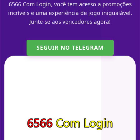
6566 Com Login, você tem acesso a promoções
incríveis e uma experiência de jogo inigualável.
Junte-se aos vencedores agora!
SEGUIR NO TELEGRAM