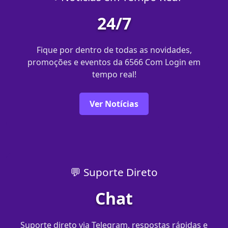
24/7
Fique por dentro de todas as novidades,
promoções e eventos da 6566 Com Login em
tempo real!
Ver Notícias
💬 Suporte Direto
Chat
Suporte direto via Telegram, respostas rápidas e