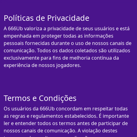
Políticas de Privacidade
A 666Ub valoriza a privacidade de seus usuários e está
empenhada em proteger todas as informações
pessoais fornecidas durante o uso de nossos canais de
comunicação. Todos os dados coletados são utilizados
exclusivamente para fins de melhoria contínua da
experiência de nossos jogadores.
Termos e Condições
Os usuários da 666Ub concordam em respeitar todas
as regras e regulamentos estabelecidos. É importante
ler e entender todos os termos antes de participar de
nossos canais de comunicação. A violação destes