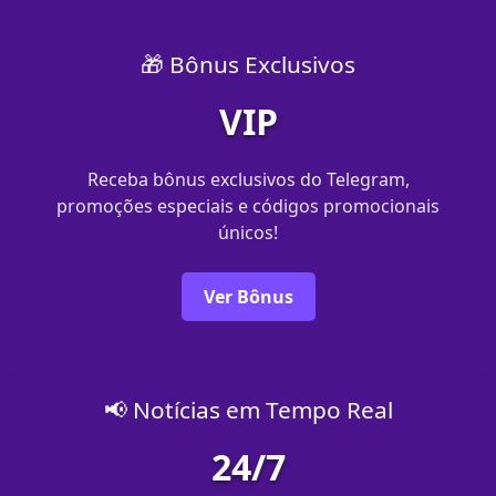
🎁 Bônus Exclusivos
VIP
Receba bônus exclusivos do Telegram,
promoções especiais e códigos promocionais
únicos!
Ver Bônus
📢 Notícias em Tempo Real
24/7