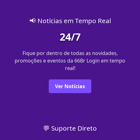
📢 Notícias em Tempo Real
24/7
Fique por dentro de todas as novidades,
promoções e eventos da 66Br Login em tempo
real!
Ver Notícias
💬 Suporte Direto