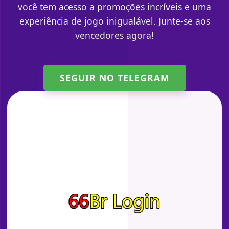
você tem acesso a promoções incríveis e uma
experiência de jogo inigualável. Junte-se aos
vencedores agora!
SEGUIR NO TELEGRAM