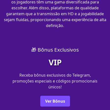
os jogadores têm uma gama diversificada para
escolher. Além disso, plataformas de qualidade
garantem que a transmissão em HD e a jogabilidade
sejam fluidas, proporcionando uma experiência de alta
definição.
🎁 Bônus Exclusivos
VIP
Receba bônus exclusivos do Telegram,
promoções especiais e códigos promocionais
únicos!
Ver Bônus