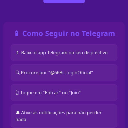
📱 Como Seguir no Telegram
📱 Baixe o app Telegram no seu dispositivo
🔍 Procure por "@66Br LoginOficial"
👆 Toque em "Entrar" ou "Join"
🔔 Ative as notificações para não perder
nada