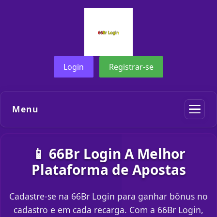
Login
Registrar-se
Menu
📱 66Br Login A Melhor
Plataforma de Apostas
Cadastre-se na 66Br Login para ganhar bônus no
cadastro e em cada recarga. Com a 66Br Login,