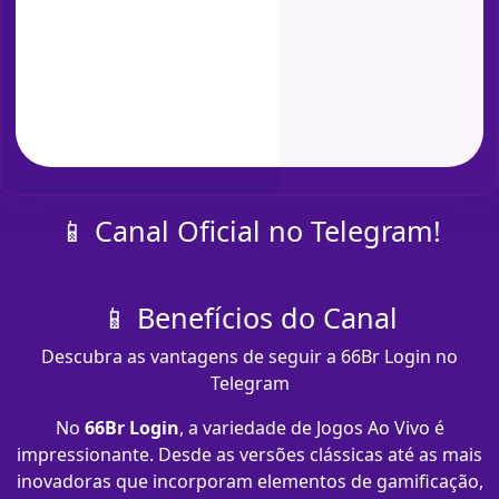
📱 Canal Oficial no Telegram!
📱 Benefícios do Canal
Descubra as vantagens de seguir a 66Br Login no
Telegram
No
66Br Login
, a variedade de Jogos Ao Vivo é
impressionante. Desde as versões clássicas até as mais
inovadoras que incorporam elementos de gamificação,