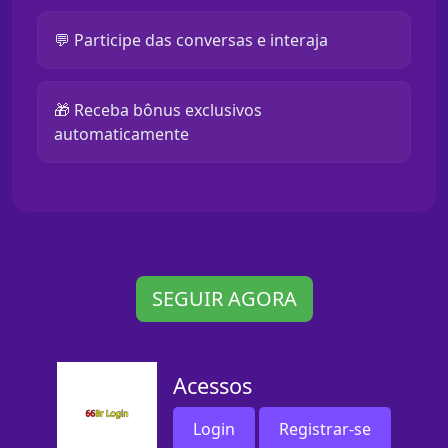
💬 Participe das conversas e interaja
🎁 Receba bônus exclusivos
automaticamente
SEGUIR AGORA
Acessos
Login
Registrar-se