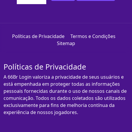
Políticas de Privacidade
Termos e Condições
Sitemap
Políticas de Privacidade
A 66Br Login valoriza a privacidade de seus usuários e
está empenhada em proteger todas as informações
pessoais fornecidas durante o uso de nossos canais de
comunicação. Todos os dados coletados são utilizados
exclusivamente para fins de melhoria contínua da
experiência de nossos jogadores.