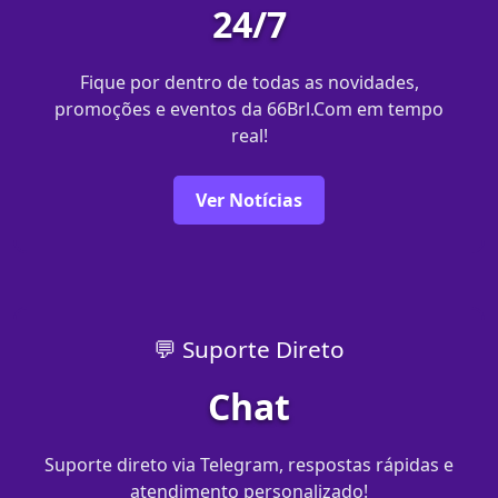
24/7
Fique por dentro de todas as novidades,
promoções e eventos da 66Brl.Com em tempo
real!
Ver Notícias
💬 Suporte Direto
Chat
Suporte direto via Telegram, respostas rápidas e
atendimento personalizado!