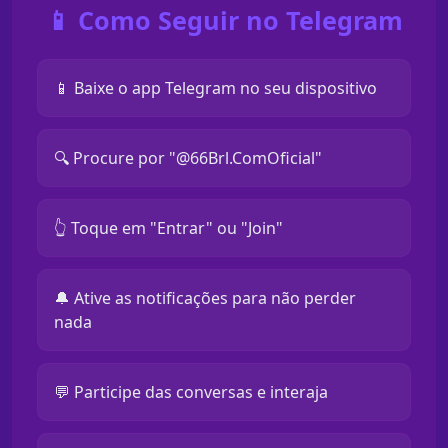
📱 Como Seguir no Telegram
📱 Baixe o app Telegram no seu dispositivo
🔍 Procure por "@66Brl.ComOficial"
👆 Toque em "Entrar" ou "Join"
🔔 Ative as notificações para não perder
nada
💬 Participe das conversas e interaja