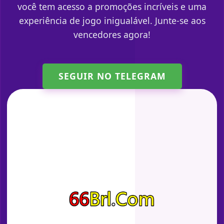
você tem acesso a promoções incríveis e uma
experiência de jogo inigualável. Junte-se aos
vencedores agora!
SEGUIR NO TELEGRAM