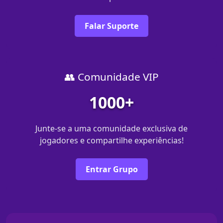
Falar Suporte
👥 Comunidade VIP
1000+
Junte-se a uma comunidade exclusiva de
jogadores e compartilhe experiências!
Entrar Grupo