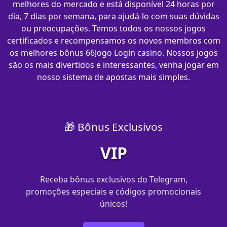
melhores do mercado e está disponível 24 horas por
dia, 7 dias por semana, para ajudá-lo com suas dúvidas
ou preocupações. Temos todos os nossos jogos
certificados e recompensamos os novos membros com
os melhores bônus 66Jogo Login casino. Nossos jogos
são os mais divertidos e interessantes, venha jogar em
nosso sistema de apostas mais simples.
🎁 Bônus Exclusivos
VIP
Receba bônus exclusivos do Telegram,
promoções especiais e códigos promocionais
únicos!