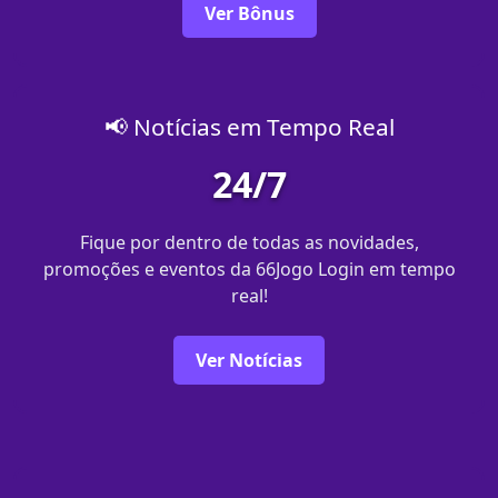
Ver Bônus
📢 Notícias em Tempo Real
24/7
Fique por dentro de todas as novidades,
promoções e eventos da 66Jogo Login em tempo
real!
Ver Notícias