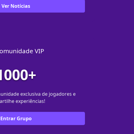
Ver Notícias
Comunidade VIP
1000+
unidade exclusiva de jogadores e
rtilhe experiências!
Entrar Grupo