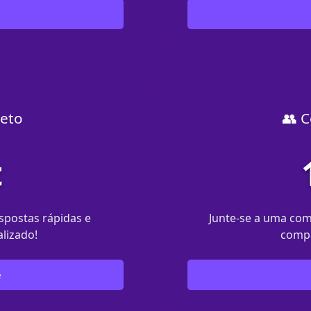
reto
👥 
t
espostas rápidas e
Junte-se a uma com
lizado!
compa
e