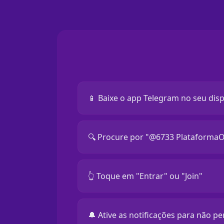
📱 Baixe o app Telegram no seu disp
🔍 Procure por "@6733 PlataformaOf
👆 Toque em "Entrar" ou "Join"
🔔 Ative as notificações para não p