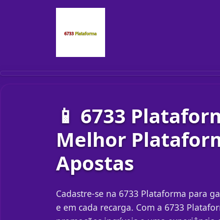
📱 6733 Platafor
Melhor Platafor
Apostas
Cadastre-se na 6733 Plataforma para g
e em cada recarga. Com a 6733 Platafor