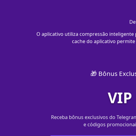
De
O aplicativo utiliza compressão inteligen
cache do aplicativo permit
🎁 Bônus Exclu
VIP
Receba bônus exclusivos do Telegra
e códigos promocionai