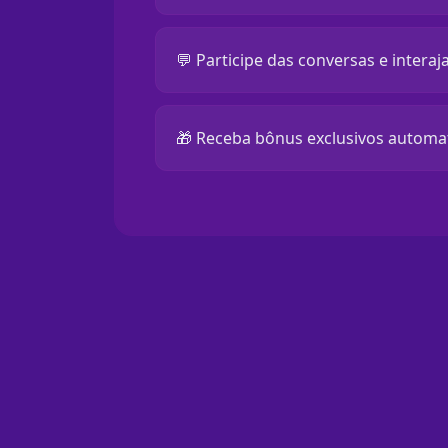
💬 Participe das conversas e interaj
🎁 Receba bônus exclusivos autom