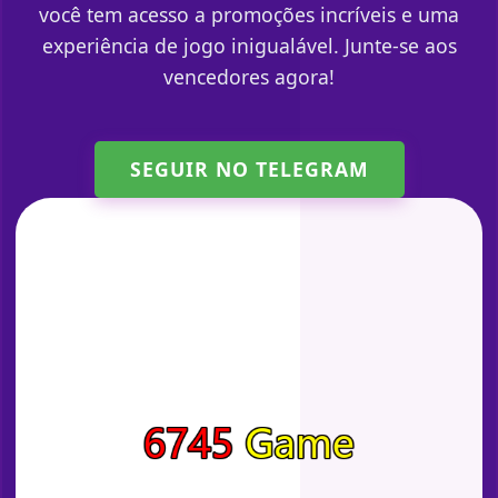
você tem acesso a promoções incríveis e uma
experiência de jogo inigualável. Junte-se aos
vencedores agora!
SEGUIR NO TELEGRAM