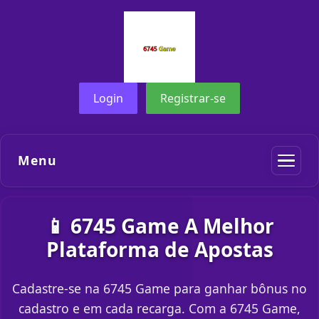
Login
Registrar-se
Menu
📱 6745 Game A Melhor
Plataforma de Apostas
Cadastre-se na 6745 Game para ganhar bônus no
cadastro e em cada recarga. Com a 6745 Game,