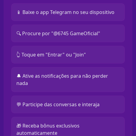
📱 Baixe o app Telegram no seu dispositivo
🔍 Procure por "@6745 GameOficial"
👆 Toque em "Entrar" ou "Join"
🔔 Ative as notificações para não perder
nada
💬 Participe das conversas e interaja
🎁 Receba bônus exclusivos
automaticamente