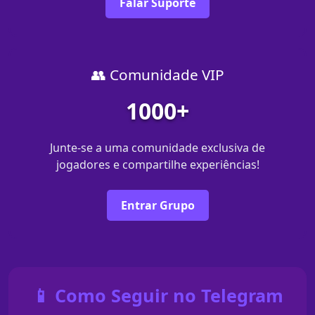
Falar Suporte
👥 Comunidade VIP
1000+
Junte-se a uma comunidade exclusiva de
jogadores e compartilhe experiências!
Entrar Grupo
📱 Como Seguir no Telegram