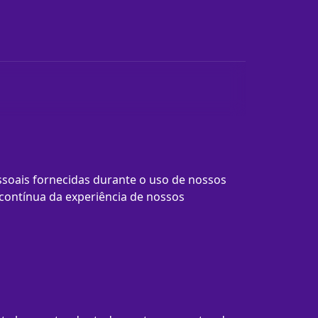
ssoais fornecidas durante o uso de nossos
 contínua da experiência de nossos