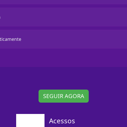
a
aticamente
SEGUIR AGORA
Acessos