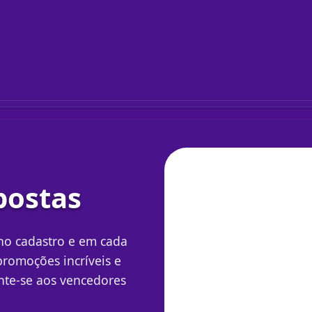
postas
no cadastro e em cada
promoções incríveis e
unte-se aos vencedores