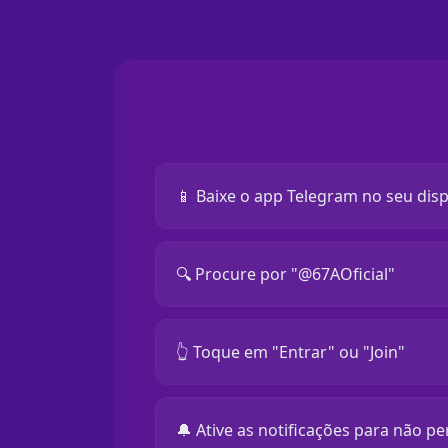
📱 Baixe o app Telegram no seu disp
🔍 Procure por "@67AOficial"
👆 Toque em "Entrar" ou "Join"
🔔 Ative as notificações para não p