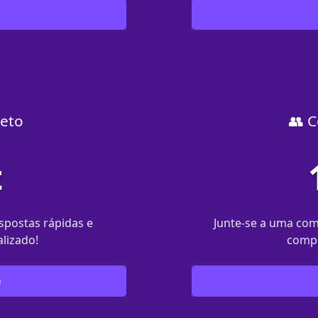
reto
👥 
t
espostas rápidas e
Junte-se a uma com
lizado!
compa
e