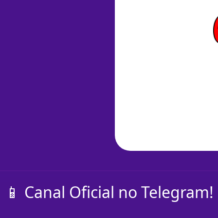
📱 Canal Oficial no Telegram!