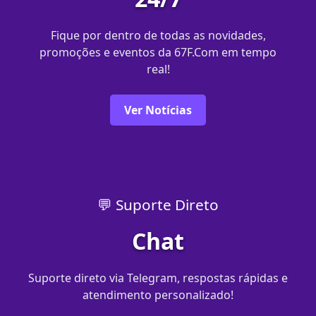
Fique por dentro de todas as novidades,
promoções e eventos da 67F.Com em tempo
real!
Ver Notícias
💬 Suporte Direto
Chat
Suporte direto via Telegram, respostas rápidas e
atendimento personalizado!