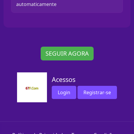
automaticamente
SEGUIR AGORA
Acessos
Login
Registrar-se