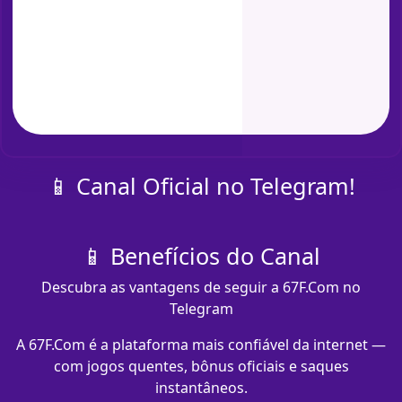
📱 Canal Oficial no Telegram!
📱 Benefícios do Canal
Descubra as vantagens de seguir a 67F.Com no
Telegram
A 67F.Com é a plataforma mais confiável da internet —
com jogos quentes, bônus oficiais e saques
instantâneos.