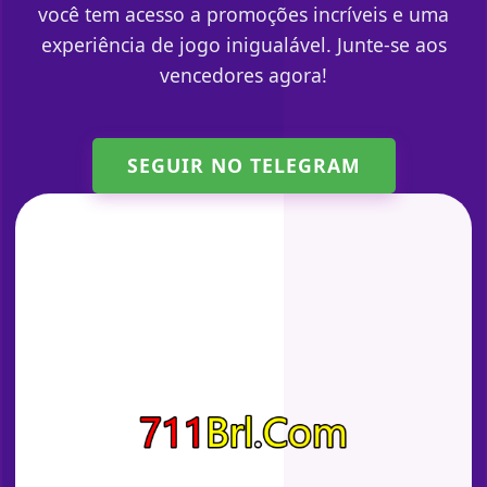
você tem acesso a promoções incríveis e uma
experiência de jogo inigualável. Junte-se aos
vencedores agora!
SEGUIR NO TELEGRAM