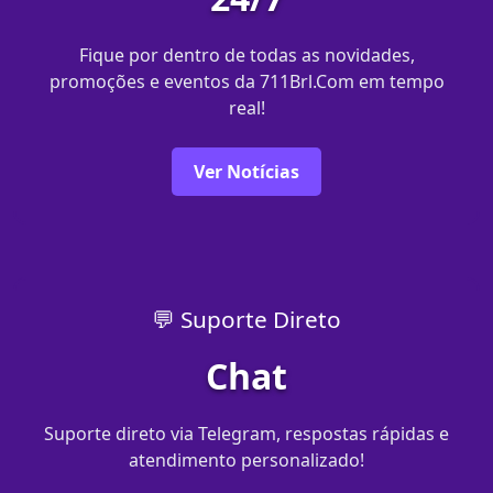
Fique por dentro de todas as novidades,
promoções e eventos da 711Brl.Com em tempo
real!
Ver Notícias
💬 Suporte Direto
Chat
Suporte direto via Telegram, respostas rápidas e
atendimento personalizado!