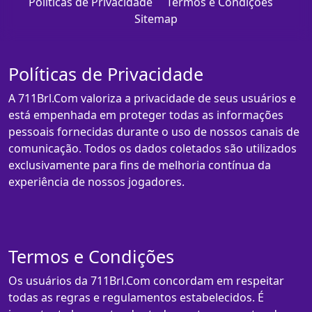
Políticas de Privacidade
Termos e Condições
Sitemap
Políticas de Privacidade
A 711Brl.Com valoriza a privacidade de seus usuários e
está empenhada em proteger todas as informações
pessoais fornecidas durante o uso de nossos canais de
comunicação. Todos os dados coletados são utilizados
exclusivamente para fins de melhoria contínua da
experiência de nossos jogadores.
Termos e Condições
Os usuários da 711Brl.Com concordam em respeitar
todas as regras e regulamentos estabelecidos. É