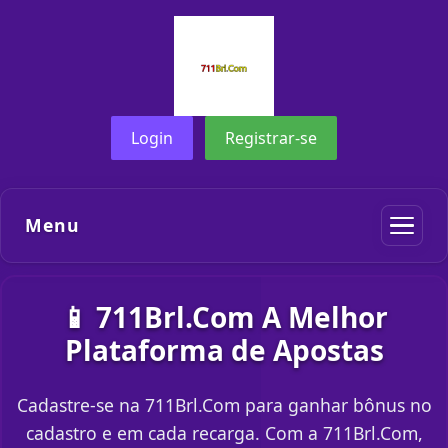
Login
Registrar-se
Menu
📱 711Brl.Com A Melhor
Plataforma de Apostas
Cadastre-se na 711Brl.Com para ganhar bônus no
cadastro e em cada recarga. Com a 711Brl.Com,