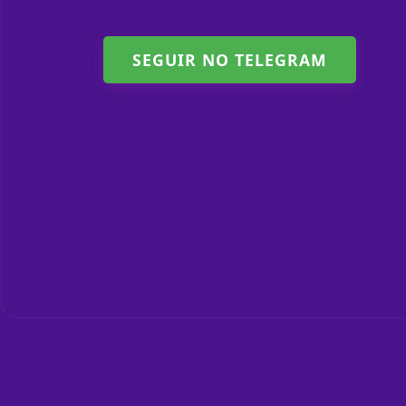
SEGUIR NO TELEGRAM