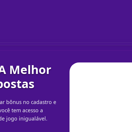
A Melhor
postas
ar bônus no cadastro e
você tem acesso a
e jogo inigualável.