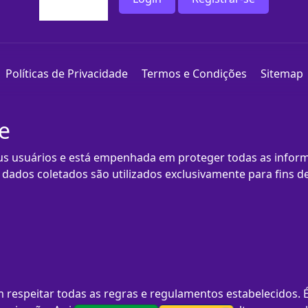
Políticas de Privacidade
Termos e Condições
Sitemap
de
eus usuários e está empenhada em proteger todas as infor
dados coletados são utilizados exclusivamente para fins d
espeitar todas as regras e regulamentos estabelecidos. É