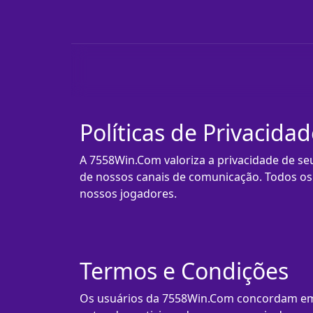
Políticas de Privacida
A 7558Win.Com valoriza a privacidade de s
de nossos canais de comunicação. Todos os 
nossos jogadores.
Termos e Condições
Os usuários da 7558Win.Com concordam em r