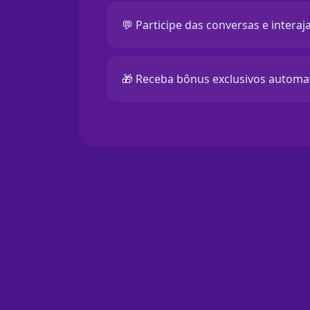
💬 Participe das conversas e interaj
🎁 Receba bônus exclusivos autom