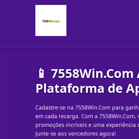
📱 7558Win.Com 
Plataforma de A
Cadastre-se na 7558Win.Com para ganh
em cada recarga. Com a 7558Win.Com, 
promoções incríveis e uma experiência d
Junte-se aos vencedores agora!