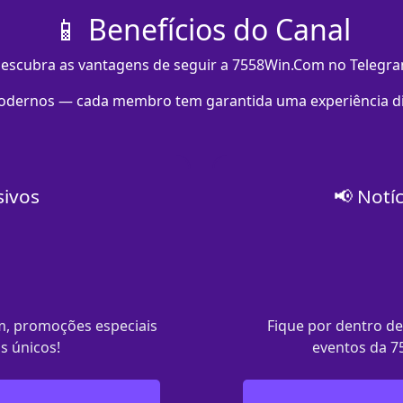
📱 Benefícios do Canal
escubra as vantagens de seguir a 7558Win.Com no Telegr
odernos — cada membro tem garantida uma experiência di
sivos
📢 Notí
m, promoções especiais
Fique por dentro d
s únicos!
eventos da 7