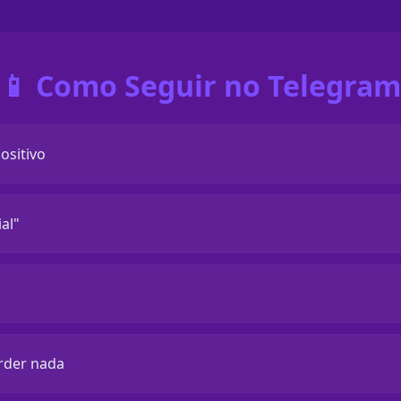
📱 Como Seguir no Telegram
ositivo
al"
erder nada