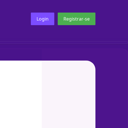
Login
Registrar-se