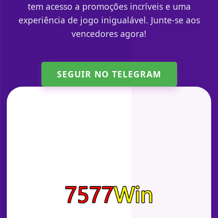
tem acesso a promoções incríveis e uma
experiência de jogo inigualável. Junte-se aos
vencedores agora!
SEGUIR NO TELEGRAM