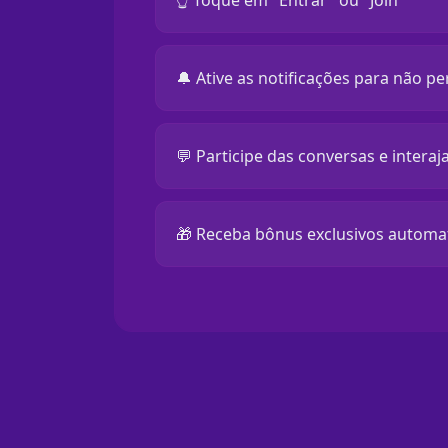
👆 Toque em "Entrar" ou "Join"
🔔 Ative as notificações para não p
💬 Participe das conversas e interaj
🎁 Receba bônus exclusivos autom