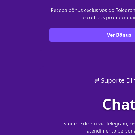
Receba bônus exclusivos do Telegra
e códigos promocionai
Ver Bônus
💬 Suporte Di
Cha
Suporte direto via Telegram, r
atendimento persona