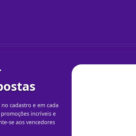
r
postas
 no cadastro e em cada
 promoções incríveis e
unte-se aos vencedores