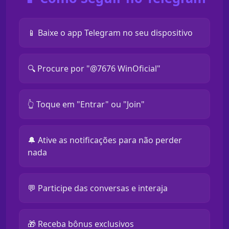
📱 Baixe o app Telegram no seu dispositivo
🔍 Procure por "@7676 WinOficial"
👆 Toque em "Entrar" ou "Join"
🔔 Ative as notificações para não perder
nada
💬 Participe das conversas e interaja
🎁 Receba bônus exclusivos