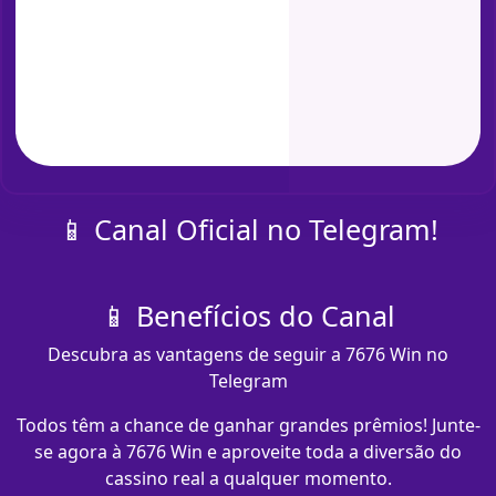
📱 Canal Oficial no Telegram!
📱 Benefícios do Canal
Descubra as vantagens de seguir a 7676 Win no
Telegram
Todos têm a chance de ganhar grandes prêmios! Junte-
se agora à 7676 Win e aproveite toda a diversão do
cassino real a qualquer momento.