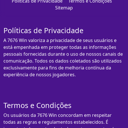
Políticas de Privacidade
Termos e Condições
Sitemap
Políticas de Privacidade
A 7676 Win valoriza a privacidade de seus usuários e
está empenhada em proteger todas as informações
pessoais fornecidas durante o uso de nossos canais de
comunicação. Todos os dados coletados são utilizados
exclusivamente para fins de melhoria contínua da
experiência de nossos jogadores.
Termos e Condições
Os usuários da 7676 Win concordam em respeitar
todas as regras e regulamentos estabelecidos. É