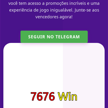
você tem acesso a promoções incríveis e uma
experiência de jogo inigualável. Junte-se aos
vencedores agora!
SEGUIR NO TELEGRAM