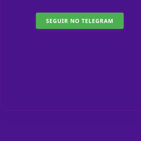
SEGUIR NO TELEGRAM