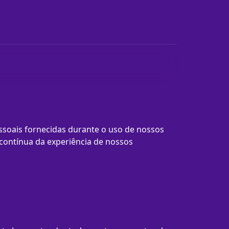
ssoais fornecidas durante o uso de nossos
 contínua da experiência de nossos