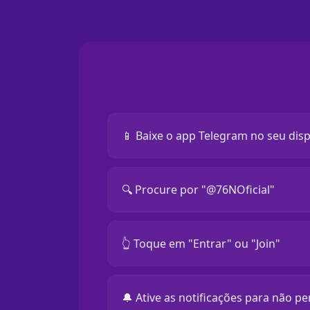
📱 Baixe o app Telegram no seu disp
🔍 Procure por "@76NOficial"
👆 Toque em "Entrar" ou "Join"
🔔 Ative as notificações para não p