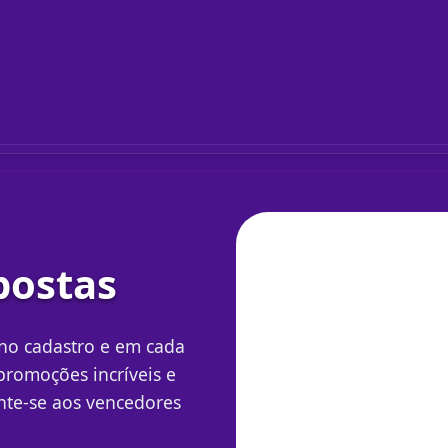
postas
no cadastro e em cada
promoções incríveis e
unte-se aos vencedores