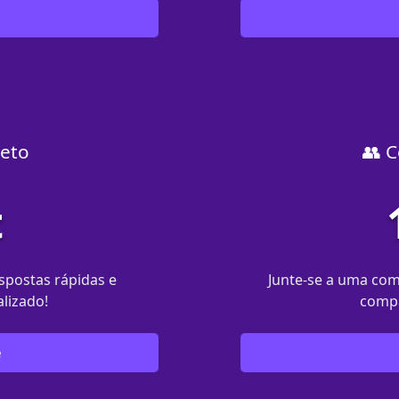
reto
👥 
t
espostas rápidas e
Junte-se a uma com
lizado!
compa
e