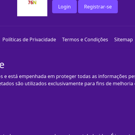
Login
Registrar-se
Políticas de Privacidade
Termos e Condições
Sitemap
de
ios e está empenhada em proteger todas as informações pe
tados são utilizados exclusivamente para fins de melhoria