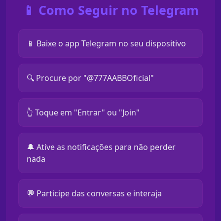
📱 Como Seguir no Telegram
📱 Baixe o app Telegram no seu dispositivo
🔍 Procure por "@777AABBOficial"
👆 Toque em "Entrar" ou "Join"
🔔 Ative as notificações para não perder
nada
💬 Participe das conversas e interaja