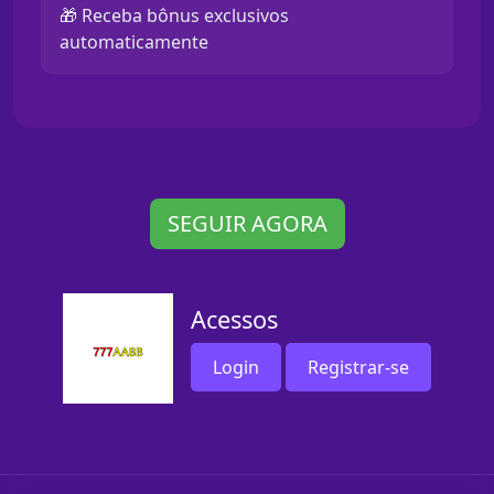
🎁 Receba bônus exclusivos
automaticamente
SEGUIR AGORA
Acessos
Login
Registrar-se