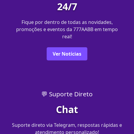
24/7
Fique por dentro de todas as novidades,
promoções e eventos da 777AABB em tempo
real!
Ver Notícias
💬 Suporte Direto
Chat
Suporte direto via Telegram, respostas rápidas e
atendimento personalizado!