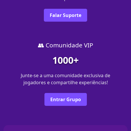
Falar Suporte
👥 Comunidade VIP
1000+
Junte-se a uma comunidade exclusiva de
jogadores e compartilhe experiências!
Entrar Grupo