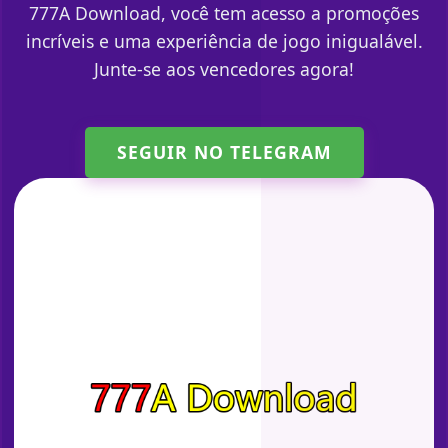
777A Download, você tem acesso a promoções
incríveis e uma experiência de jogo inigualável.
Junte-se aos vencedores agora!
SEGUIR NO TELEGRAM