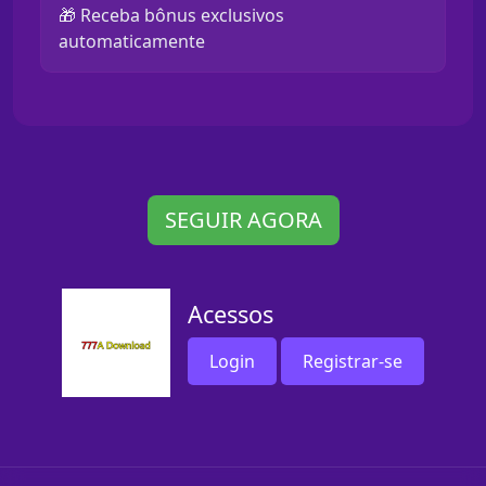
🎁 Receba bônus exclusivos
automaticamente
SEGUIR AGORA
Acessos
Login
Registrar-se