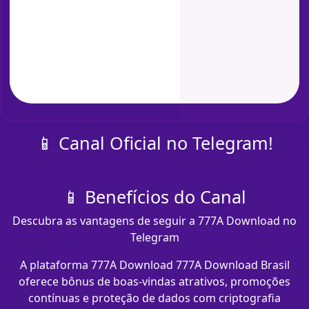
📱 Canal Oficial no Telegram!
📱 Benefícios do Canal
Descubra as vantagens de seguir a 777A Download no
Telegram
A plataforma 777A Download 777A Download Brasil
oferece bônus de boas-vindas atrativos, promoções
contínuas e proteção de dados com criptografia