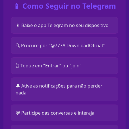
📱 Como Seguir no Telegram
📱 Baixe o app Telegram no seu dispositivo
🔍 Procure por "@777A DownloadOficial"
👆 Toque em "Entrar" ou "Join"
🔔 Ative as notificações para não perder
nada
💬 Participe das conversas e interaja