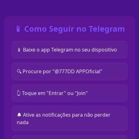
📱 Como Seguir no Telegram
📱 Baixe o app Telegram no seu dispositivo
🔍 Procure por "@777DD APPOficial"
👆 Toque em "Entrar" ou "Join"
🔔 Ative as notificações para não perder
nada