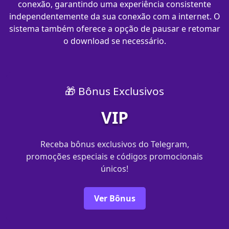
conexão, garantindo uma experiência consistente
independentemente da sua conexão com a internet. O
sistema também oferece a opção de pausar e retomar
o download se necessário.
🎁 Bônus Exclusivos
VIP
Receba bônus exclusivos do Telegram,
promoções especiais e códigos promocionais
únicos!
Ver Bônus