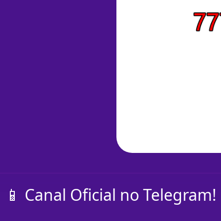
📱 Canal Oficial no Telegram!