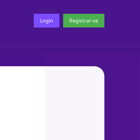
Login
Registrar-se