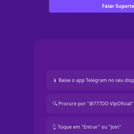
Falar Suport
📱 Baixe o app Telegram no seu disp
🔍 Procure por "@777DD VipOficial"
👆 Toque em "Entrar" ou "Join"