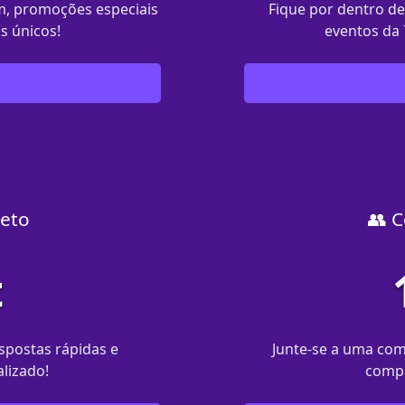
m, promoções especiais
Fique por dentro d
s únicos!
eventos da
reto
👥 
t
espostas rápidas e
Junte-se a uma com
lizado!
compa