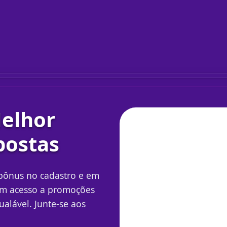
Melhor
postas
bônus no cadastro e em
em acesso a promoções
ualável. Junte-se aos