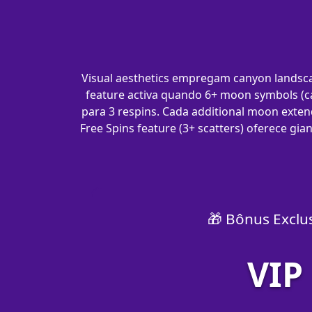
Visual aesthetics empregam canyon landsca
feature activa quando 6+ moon symbols (cas
para 3 respins. Cada additional moon extend
Free Spins feature (3+ scatters) oferece gia
🎁 Bônus Exclu
VIP