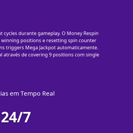
ht cycles durante gameplay. O Money Respin
 winning positions e resetting spin counter
tions triggers Mega Jackpot automaticamente.
al através de covering 9 positions com single
cias em Tempo Real
24/7