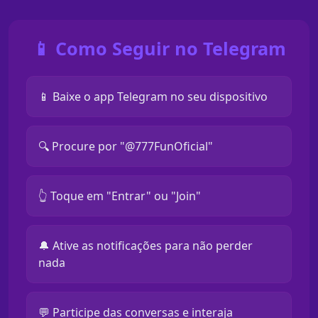
📱 Como Seguir no Telegram
📱 Baixe o app Telegram no seu dispositivo
🔍 Procure por "@777FunOficial"
👆 Toque em "Entrar" ou "Join"
🔔 Ative as notificações para não perder
nada
💬 Participe das conversas e interaja