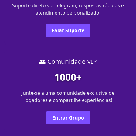
Suporte direto via Telegram, respostas rápidas e
atendimento personalizado!
Falar Suporte
👥 Comunidade VIP
1000+
Junte-se a uma comunidade exclusiva de
jogadores e compartilhe experiências!
Entrar Grupo