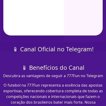
📱 Canal Oficial no Telegram!
📱 Benefícios do Canal
Descubra as vantagens de seguir a 777Fun no Telegram
O futebol na 777Fun representa a essência das apostas
esportivas, oferecendo cobertura completa de todas as
competições nacionais e internacionais que fazem o
coração dos brasileiros bater mais forte. Nossa