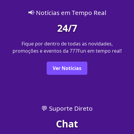
📢 Notícias em Tempo Real
24/7
Fique por dentro de todas as novidades,
promoções e eventos da 777Fun em tempo real!
Ver Notícias
💬 Suporte Direto
Chat