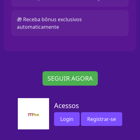
🎁 Receba bônus exclusivos
automaticamente
SEGUIR AGORA
Acessos
Login
Registrar-se