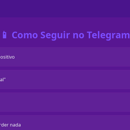
📱 Como Seguir no Telegram
ositivo
al"
erder nada