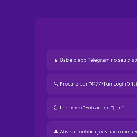
📱 Baixe o app Telegram no seu disp
🔍 Procure por "@777Fun LoginOfici
👆 Toque em "Entrar" ou "Join"
🔔 Ative as notificações para não p