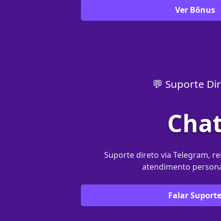
Ver Bônus
💬 Suporte Di
Cha
Suporte direto via Telegram, r
atendimento persona
Falar Suport