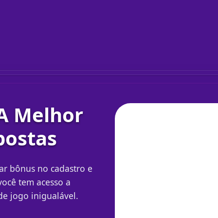
 A Melhor
postas
ar bônus no cadastro e
você tem acesso a
e jogo inigualável.