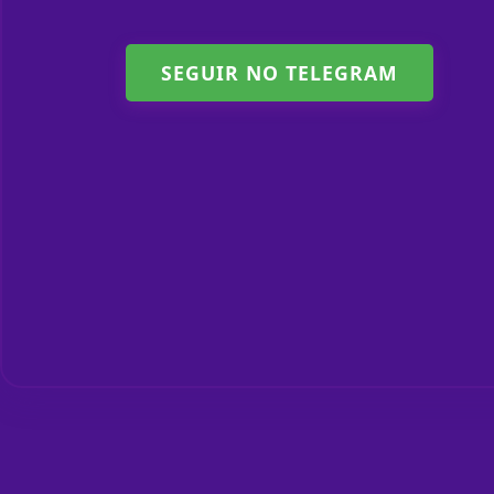
SEGUIR NO TELEGRAM