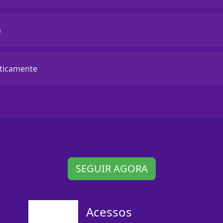
a
aticamente
SEGUIR AGORA
Acessos