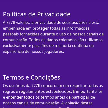
Políticas de Privacidade
A 777II valoriza a privacidade de seus usuários e está
empenhada em proteger todas as informações
pessoais fornecidas durante o uso de nossos canais de
comunicação. Todos os dados coletados são utilizados
exclusivamente para fins de melhoria contínua da
experiência de nossos jogadores.
Termos e Condições
Os usuários da 777II concordam em respeitar todas as
regras e regulamentos estabelecidos. É importante ler
e entender todos os termos antes de participar de
nossos canais de comunicação. A violação destes