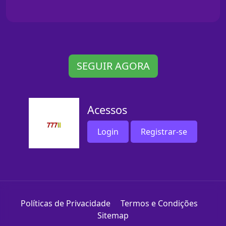
SEGUIR AGORA
Acessos
Login
Registrar-se
Políticas de Privacidade
Termos e Condições
Sitemap