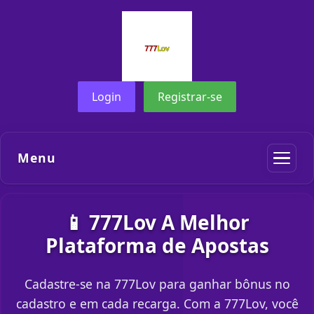
Login
Registrar-se
Menu
📱 777Lov A Melhor
Plataforma de Apostas
Cadastre-se na 777Lov para ganhar bônus no
cadastro e em cada recarga. Com a 777Lov, você