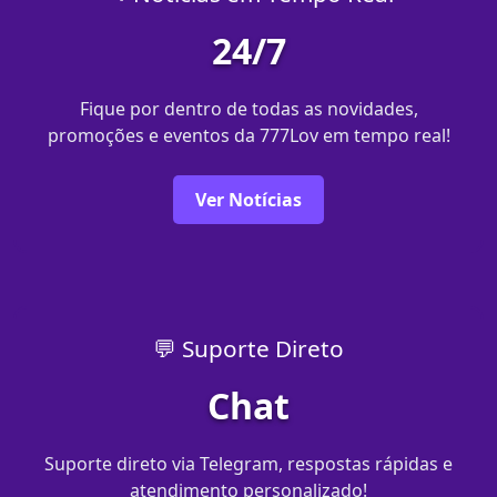
24/7
Fique por dentro de todas as novidades,
promoções e eventos da 777Lov em tempo real!
Ver Notícias
💬 Suporte Direto
Chat
Suporte direto via Telegram, respostas rápidas e
atendimento personalizado!