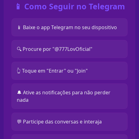
📱 Como Seguir no Telegram
📱 Baixe o app Telegram no seu dispositivo
🔍 Procure por "@777LovOficial"
👆 Toque em "Entrar" ou "Join"
🔔 Ative as notificações para não perder
nada
💬 Participe das conversas e interaja