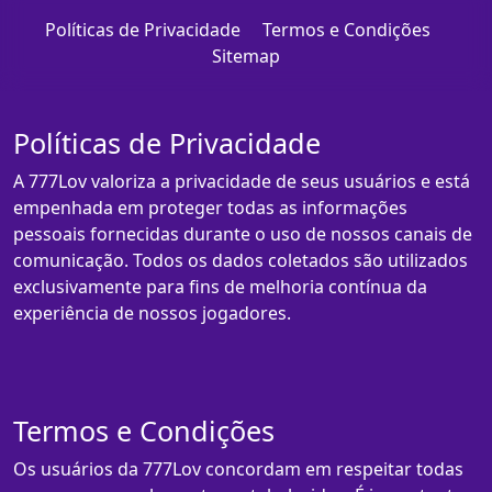
Políticas de Privacidade
Termos e Condições
Sitemap
Políticas de Privacidade
A 777Lov valoriza a privacidade de seus usuários e está
empenhada em proteger todas as informações
pessoais fornecidas durante o uso de nossos canais de
comunicação. Todos os dados coletados são utilizados
exclusivamente para fins de melhoria contínua da
experiência de nossos jogadores.
Termos e Condições
Os usuários da 777Lov concordam em respeitar todas