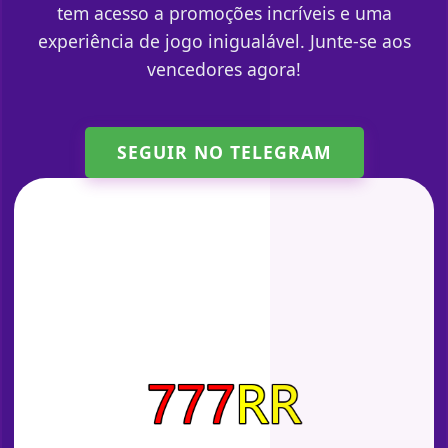
tem acesso a promoções incríveis e uma
experiência de jogo inigualável. Junte-se aos
vencedores agora!
SEGUIR NO TELEGRAM