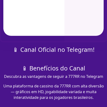
📱 Canal Oficial no Telegram!
📱 Benefícios do Canal
Descubra as vantagens de seguir a 777RR no Telegram
Uma plataforma de cassino da 777RR com alta diversão
— gráficos em HD, jogabilidade variada e muita
interatividade para os jogadores brasileiros.