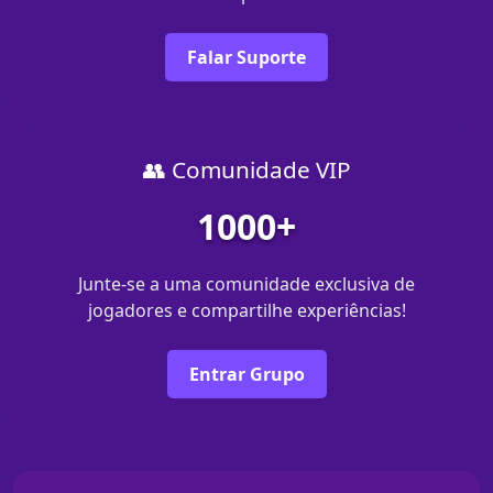
Falar Suporte
👥 Comunidade VIP
1000+
Junte-se a uma comunidade exclusiva de
jogadores e compartilhe experiências!
Entrar Grupo