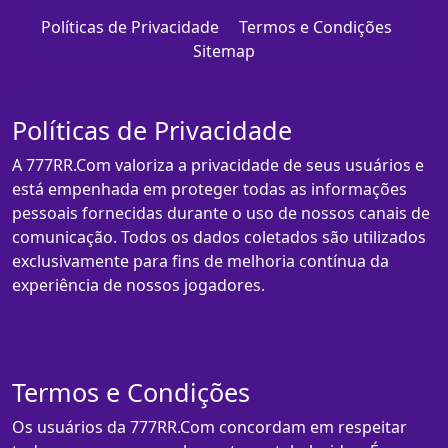
Políticas de Privacidade
Termos e Condições
Sitemap
Políticas de Privacidade
A 777RR.Com valoriza a privacidade de seus usuários e
está empenhada em proteger todas as informações
pessoais fornecidas durante o uso de nossos canais de
comunicação. Todos os dados coletados são utilizados
exclusivamente para fins de melhoria contínua da
experiência de nossos jogadores.
Termos e Condições
Os usuários da 777RR.Com concordam em respeitar