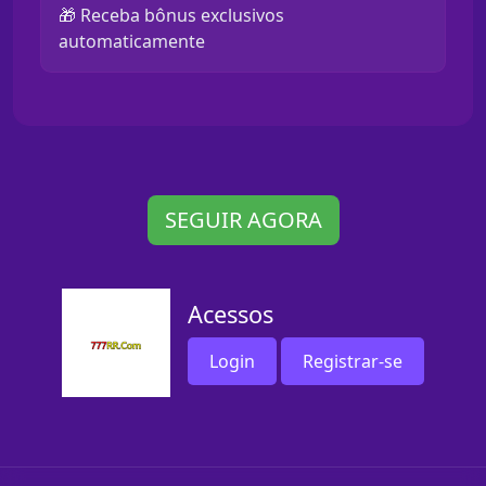
🎁 Receba bônus exclusivos
automaticamente
SEGUIR AGORA
Acessos
Login
Registrar-se