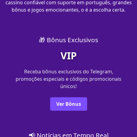
cassino confiável com suporte em português, grandes
bônus e jogos emocionantes, o é a escolha certa.
🎁 Bônus Exclusivos
VIP
Receba bônus exclusivos do Telegram,
promoções especiais e códigos promocionais
únicos!
Ver Bônus
📢 Notícias em Tempo Real