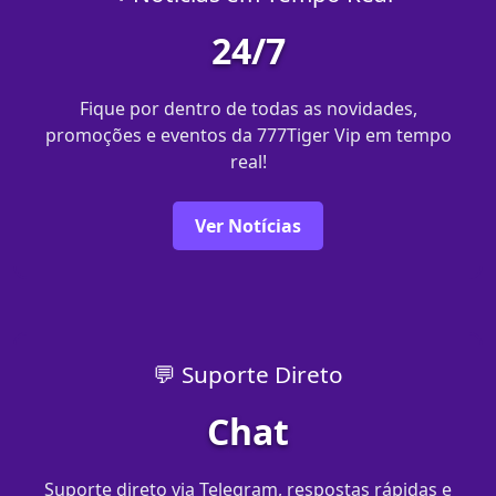
24/7
Fique por dentro de todas as novidades,
promoções e eventos da 777Tiger Vip em tempo
real!
Ver Notícias
💬 Suporte Direto
Chat
Suporte direto via Telegram, respostas rápidas e