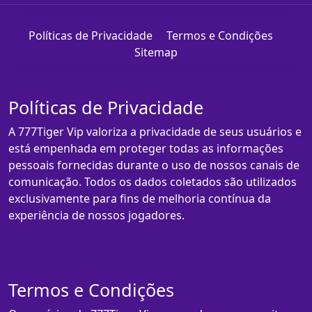
Políticas de Privacidade
Termos e Condições
Sitemap
Políticas de Privacidade
A 777Tiger Vip valoriza a privacidade de seus usuários e
está empenhada em proteger todas as informações
pessoais fornecidas durante o uso de nossos canais de
comunicação. Todos os dados coletados são utilizados
exclusivamente para fins de melhoria contínua da
experiência de nossos jogadores.
Termos e Condições