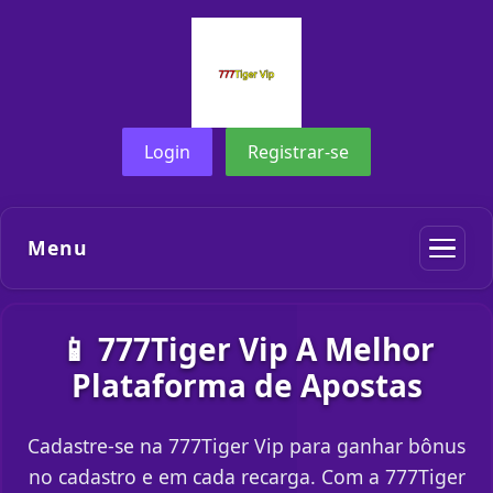
Login
Registrar-se
Menu
📱 777Tiger Vip A Melhor
Plataforma de Apostas
Cadastre-se na 777Tiger Vip para ganhar bônus
no cadastro e em cada recarga. Com a 777Tiger