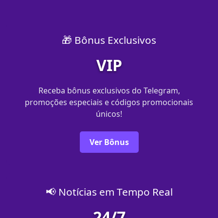
🎁 Bônus Exclusivos
VIP
Receba bônus exclusivos do Telegram,
promoções especiais e códigos promocionais
únicos!
Ver Bônus
📢 Notícias em Tempo Real
24/7