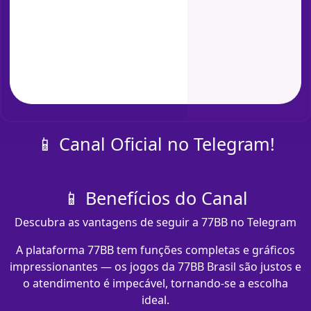
📱 Canal Oficial no Telegram!
📱 Benefícios do Canal
Descubra as vantagens de seguir a 77BB no Telegram
A plataforma 77BB tem funções completas e gráficos
impressionantes — os jogos da 77BB Brasil são justos e
o atendimento é impecável, tornando-se a escolha
ideal.