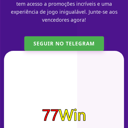
tem acesso a promoções incríveis e uma
experiência de jogo inigualável. Junte-se aos
vencedores agora!
SEGUIR NO TELEGRAM