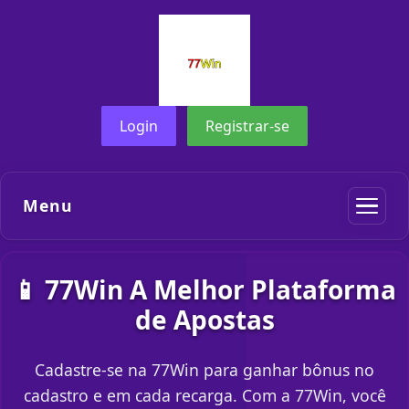
Login
Registrar-se
Menu
📱 77Win A Melhor Plataforma
de Apostas
Cadastre-se na 77Win para ganhar bônus no
cadastro e em cada recarga. Com a 77Win, você