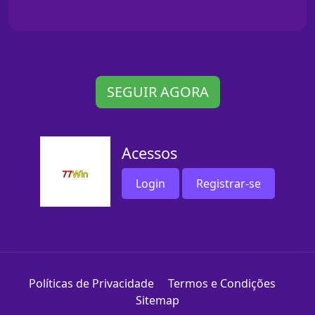
SEGUIR AGORA
Acessos
Login
Registrar-se
Políticas de Privacidade
Termos e Condições
Sitemap