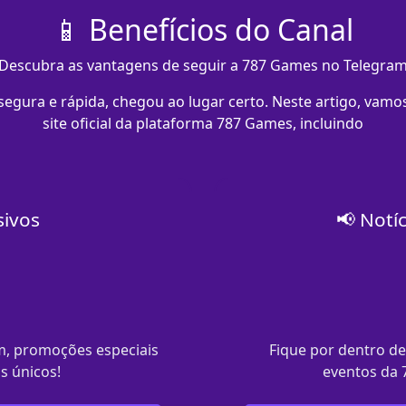
📱 Benefícios do Canal
Descubra as vantagens de seguir a 787 Games no Telegra
egura e rápida, chegou ao lugar certo. Neste artigo, vamos
site oficial da plataforma 787 Games, incluindo
sivos
📢 Notí
m, promoções especiais
Fique por dentro d
s únicos!
eventos da 