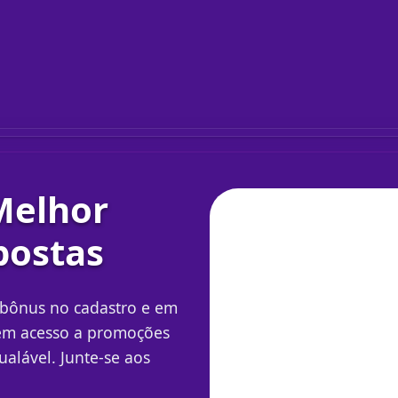
Melhor
postas
 bônus no cadastro e em
tem acesso a promoções
ualável. Junte-se aos