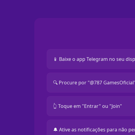
📱 Baixe o app Telegram no seu disp
🔍 Procure por "@787 GamesOficial
👆 Toque em "Entrar" ou "Join"
🔔 Ative as notificações para não p