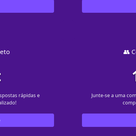
reto
👥 
t
espostas rápidas e
Junte-se a uma com
lizado!
compa
e