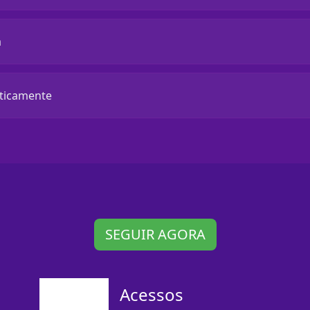
a
aticamente
SEGUIR AGORA
Acessos