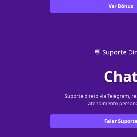
Ver Bônus
💬 Suporte Di
Cha
Suporte direto via Telegram, r
atendimento persona
Falar Suport