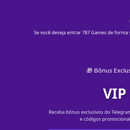
Se você deseja entrar 787 Games de forma s
🎁 Bônus Exclu
VIP
Receba bônus exclusivos do Telegra
e códigos promocionai