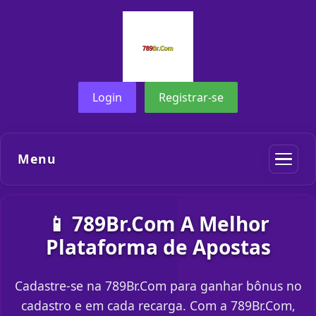
Login
Registrar-se
Menu
📱 789Br.Com A Melhor
Plataforma de Apostas
Cadastre-se na 789Br.Com para ganhar bônus no
cadastro e em cada recarga. Com a 789Br.Com,