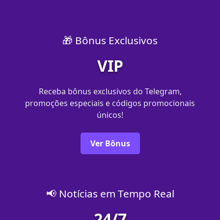
🎁 Bônus Exclusivos
VIP
Receba bônus exclusivos do Telegram,
promoções especiais e códigos promocionais
únicos!
Ver Bônus
📢 Notícias em Tempo Real
24/7