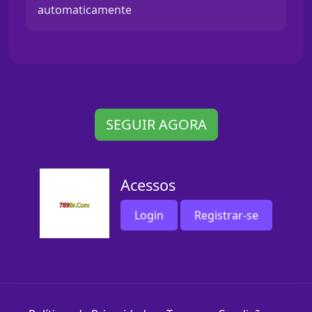
automaticamente
SEGUIR AGORA
Acessos
Login
Registrar-se