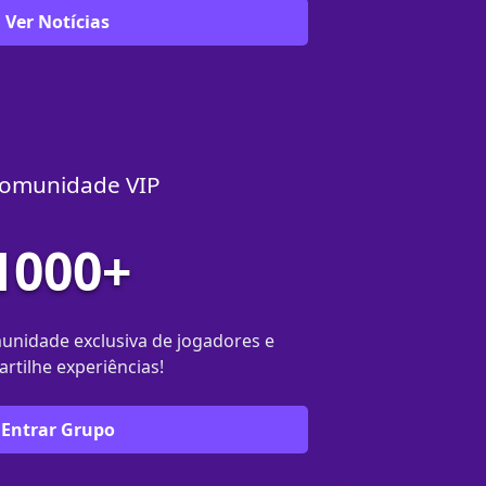
Ver Notícias
Comunidade VIP
1000+
unidade exclusiva de jogadores e
rtilhe experiências!
Entrar Grupo