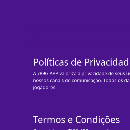
Políticas de Privacida
A 789G APP valoriza a privacidade de seus 
nossos canais de comunicação. Todos os dad
jogadores.
Termos e Condições