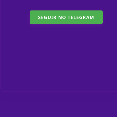
SEGUIR NO TELEGRAM