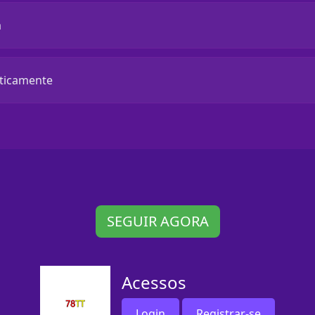
a
aticamente
SEGUIR AGORA
Acessos
Login
Registrar-se