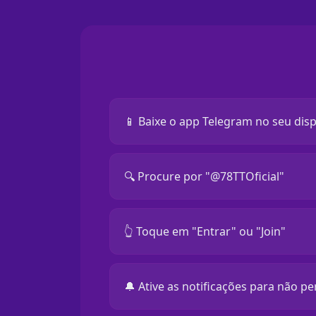
📱 Baixe o app Telegram no seu disp
🔍 Procure por "@78TTOficial"
👆 Toque em "Entrar" ou "Join"
🔔 Ative as notificações para não p