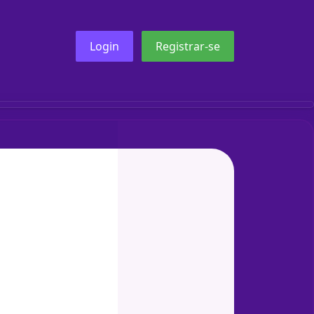
Login
Registrar-se