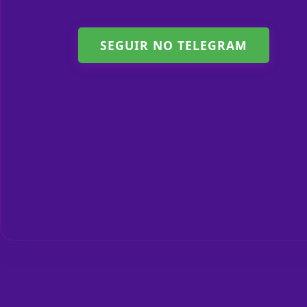
SEGUIR NO TELEGRAM