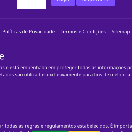
Políticas de Privacidade
Termos e Condições
Sitemap
de
rios e está empenhada em proteger todas as informações p
tados são utilizados exclusivamente para fins de melhoria
 todas as regras e regulamentos estabelecidos. É importa