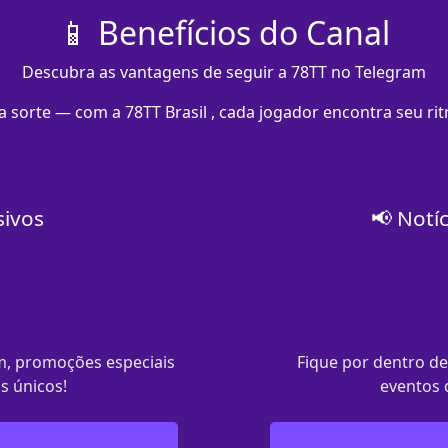
📱 Benefícios do Canal
Descubra as vantagens de seguir a 78TT no Telegram
 a sorte — com a 78TT Brasil , cada jogador encontra seu ri
sivos
📢 Notí
m, promoções especiais
Fique por dentro d
s únicos!
eventos 