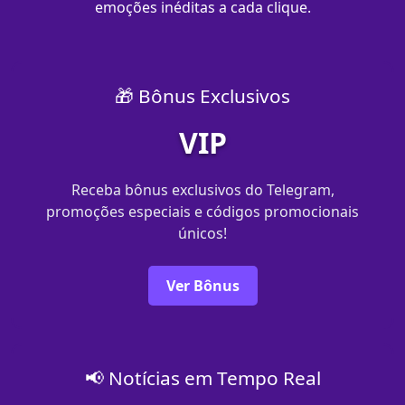
emoções inéditas a cada clique.
🎁 Bônus Exclusivos
VIP
Receba bônus exclusivos do Telegram,
promoções especiais e códigos promocionais
únicos!
Ver Bônus
📢 Notícias em Tempo Real