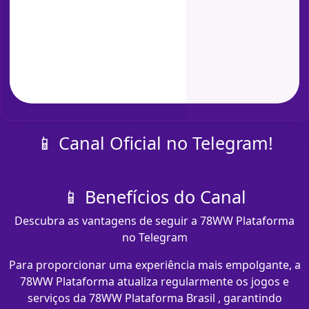
📱 Canal Oficial no Telegram!
📱 Benefícios do Canal
Descubra as vantagens de seguir a 78WW Plataforma
no Telegram
Para proporcionar uma experiência mais empolgante, a
78WW Plataforma atualiza regularmente os jogos e
serviços da 78WW Plataforma Brasil , garantindo