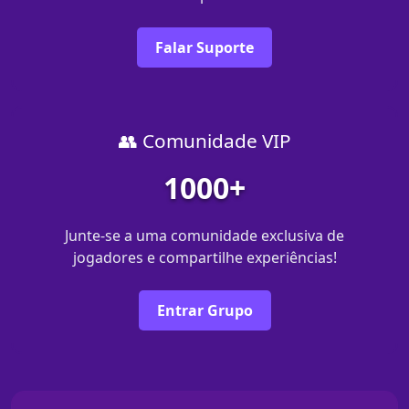
Falar Suporte
👥 Comunidade VIP
1000+
Junte-se a uma comunidade exclusiva de
jogadores e compartilhe experiências!
Entrar Grupo