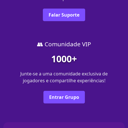
Falar Suporte
👥 Comunidade VIP
1000+
Junte-se a uma comunidade exclusiva de
jogadores e compartilhe experiências!
Entrar Grupo