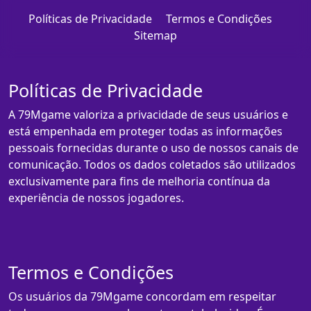
Políticas de Privacidade
Termos e Condições
Sitemap
Políticas de Privacidade
A 79Mgame valoriza a privacidade de seus usuários e
está empenhada em proteger todas as informações
pessoais fornecidas durante o uso de nossos canais de
comunicação. Todos os dados coletados são utilizados
exclusivamente para fins de melhoria contínua da
experiência de nossos jogadores.
Termos e Condições
Os usuários da 79Mgame concordam em respeitar