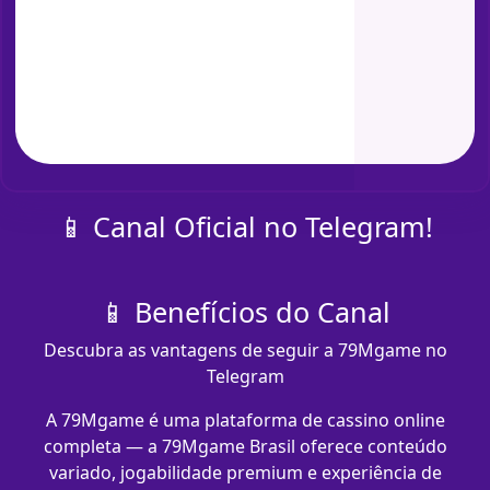
📱 Canal Oficial no Telegram!
📱 Benefícios do Canal
Descubra as vantagens de seguir a 79Mgame no
Telegram
A 79Mgame é uma plataforma de cassino online
completa — a 79Mgame Brasil oferece conteúdo
variado, jogabilidade premium e experiência de