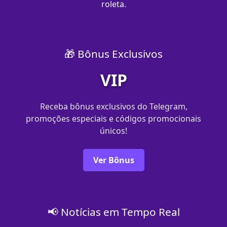
roleta.
🎁 Bônus Exclusivos
VIP
Receba bônus exclusivos do Telegram,
promoções especiais e códigos promocionais
únicos!
Ver Bônus
📢 Notícias em Tempo Real