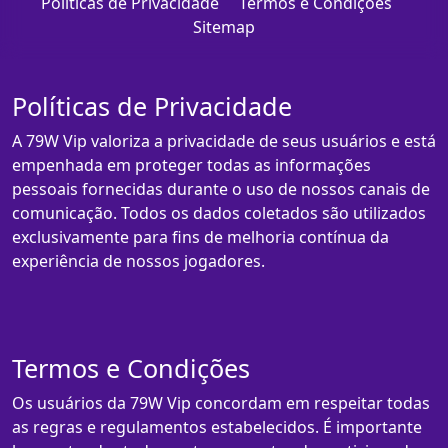
Políticas de Privacidade
Termos e Condições
Sitemap
Políticas de Privacidade
A 79W Vip valoriza a privacidade de seus usuários e está
empenhada em proteger todas as informações
pessoais fornecidas durante o uso de nossos canais de
comunicação. Todos os dados coletados são utilizados
exclusivamente para fins de melhoria contínua da
experiência de nossos jogadores.
Termos e Condições
Os usuários da 79W Vip concordam em respeitar todas
as regras e regulamentos estabelecidos. É importante