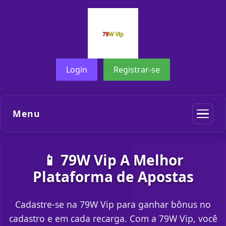
Login
Registrar-se
Menu
📱 79W Vip A Melhor
Plataforma de Apostas
Cadastre-se na 79W Vip para ganhar bônus no
cadastro e em cada recarga. Com a 79W Vip, você