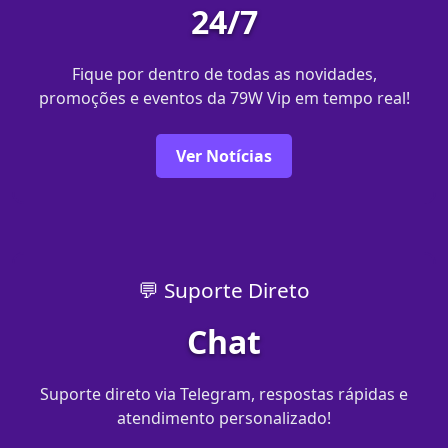
24/7
Fique por dentro de todas as novidades,
promoções e eventos da 79W Vip em tempo real!
Ver Notícias
💬 Suporte Direto
Chat
Suporte direto via Telegram, respostas rápidas e
atendimento personalizado!