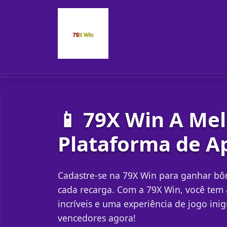
📱 79X Win A Me
Plataforma de A
Cadastre-se na 79X Win para ganhar bô
cada recarga. Com a 79X Win, você tem
incríveis e uma experiência de jogo inig
vencedores agora!