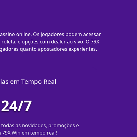
cassino online. Os jogadores podem acessar
roleta, e opções com dealer ao vivo. O 79X
ogadores quanto apostadores experientes.
cias em Tempo Real
24/7
e todas as novidades, promoções e
a 79X Win em tempo real!