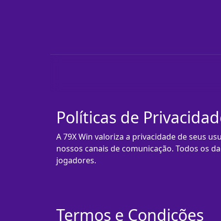
Políticas de Privacida
A 79X Win valoriza a privacidade de seus u
nossos canais de comunicação. Todos os dad
jogadores.
Termos e Condições