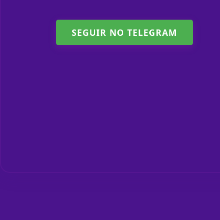
SEGUIR NO TELEGRAM