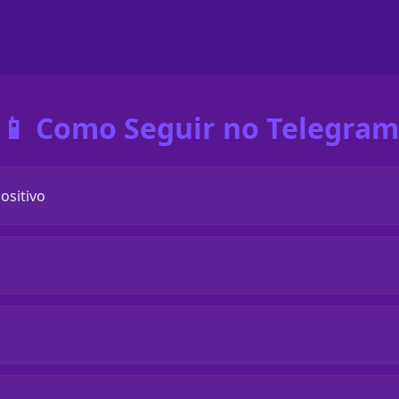
📱 Como Seguir no Telegram
ositivo