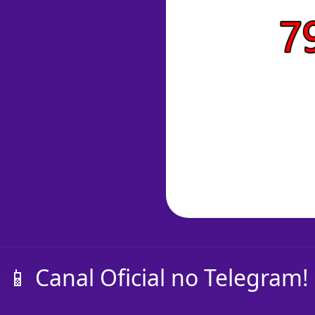
📱 Canal Oficial no Telegram!